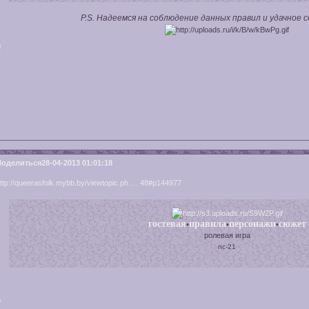
P.S. Надеемся на соблюдение данных правил и удачное 
0
Поделиться
28-04-2013 01:01:18
ttp://queerasfolk.mybb.by/viewtopic.ph … 48#p144977
гостевая
правила
персонажи
сюжет
•
•
•
ролевая игра
nc-21
0