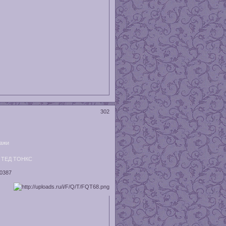
302
ажи
,
ТЕД ТОНКС
20387