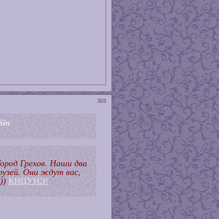
303
Sin
ород Грехов. Наши два
узей. Они ждут вас,
!))
КИЦУНЭ!