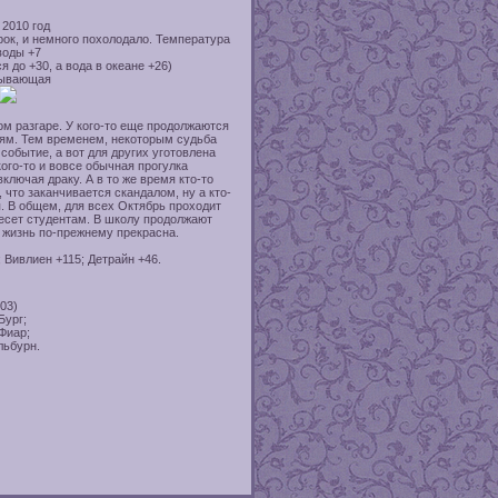
2010 год
рок, и немного похолодало. Температура
воды +7
 до +30, а вода в океане +26)
ывающая
м разгаре. У кого-то еще продолжаются
тиям. Тем временем, некоторым судьба
событие, а вот для других уготовлена
ого-то и вовсе обычная прогулка
лючая драку. А в то же время кто-то
что заканчивается скандалом, ну а кто-
. В общем, для всех Октябрь проходит
несет студентам. В школу продолжают
 жизнь по-прежнему прекрасна.
 Вивлиен +115; Детрайн +46.
.03)
Бург;
Фиар;
ьбурн.