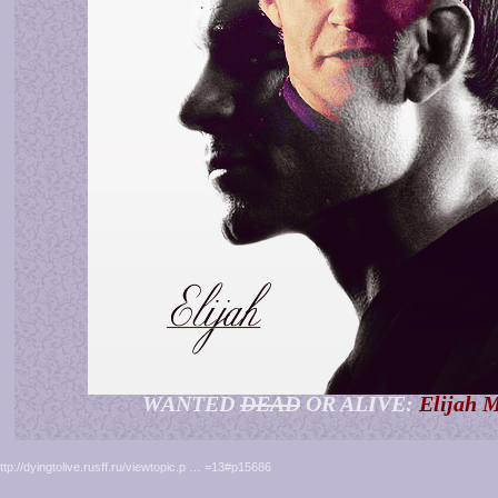
WANTED
DEAD
OR ALIVE:
Elijah 
ttp://dyingtolive.rusff.ru/viewtopic.p … =13#p15686