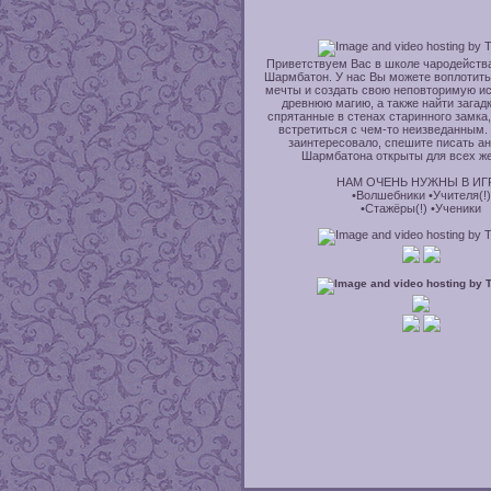
Приветствуем Вас в школе чародейств
Шармбатон. У нас Вы можете воплотить
мечты и создать свою неповторимую ис
древнюю магию, а также найти загадк
спрятанные в стенах старинного замка,
встретиться с чем-то неизведанным. 
заинтересовало, спешите писать ан
Шармбатона открыты для всех ж
НАМ ОЧЕНЬ НУЖНЫ В ИГ
•Волшебники •Учителя(!)
•Стажёры(!) •Ученики