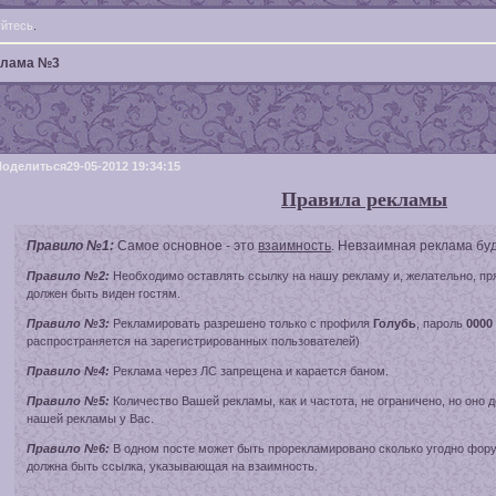
уйтесь
.
клама №3
Поделиться
29-05-2012 19:34:15
Правила рекламы
Правило №1:
Самое основное - это
взаимность
. Невзаимная реклама буд
Правило №2:
Необходимо оставлять ссылку на нашу рекламу и, желательно, пр
должен быть виден гостям.
Правило №3:
Рекламировать разрешено только с профиля
Голубь
, пароль
0000
распространяется на зарегистрированных пользователей)
Правило №4:
Реклама через ЛС запрещена и карается баном.
Правило №5:
Количество Вашей рекламы, как и частота, не ограничено, но оно 
нашей рекламы у Вас.
Правило №6:
В одном посте может быть прорекламировано сколько угодно фору
должна быть ссылка, указывающая на взаимность.