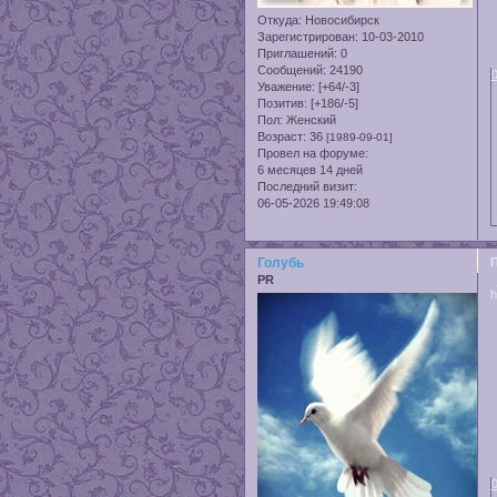
Откуда:
Новосибирск
Зарегистрирован
: 10-03-2010
Приглашений:
0
Сообщений:
24190
Уважение:
[+64/-3]
Позитив:
[+186/-5]
Пол:
Женский
Возраст:
36
[1989-09-01]
Провел на форуме:
6 месяцев 14 дней
Последний визит:
06-05-2026 19:49:08
Голубь
PR
h