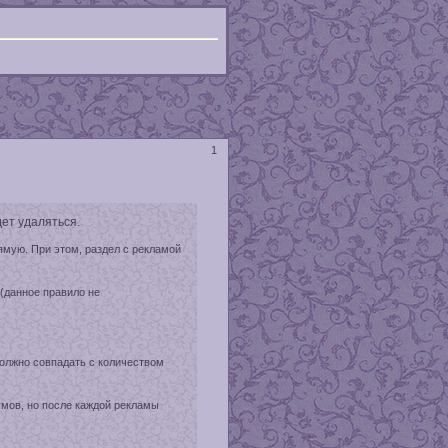
1
ет удаляться.
ямую. При этом, раздел с рекламой
(данное правило не
должно совпадать с количеством
мов, но после каждой рекламы