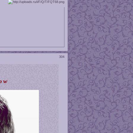
304
o w