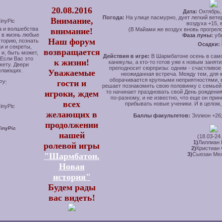
20.08.2016
Дата:
Октябрь, 
Погода:
На улице пасмурно, дует легкий вете
Внимание,
воздуха +15, 
а и волшебства
внимание!
(В Майами же воздух вновь прогрелся
 в жизнь любые
Фаза луны:
уб
Наш форум
торию, познать
Осадки:
и и секреты,
возвращается
 и, быть может,
Действия в игре:
В Шармбатоне осень в само
Если Вас это
к жизни!
каникулы, а кто-то готов уже к новым заня
кету. Двери
преподносит сюрпризы: одним - счастливое 
елающих.
Уважаемые
неожиданная встреча. Между тем, для к
оборачивается крупными неприятностями, вк
гости и
РУ:
решает познакомить свою половинку с семьей, 
игроки, ждем
то начинает праздновать свой День рождения
по-разному, и не известно, что еще он при
всех
прибывать новые ученики. И в целом,
желающих в
Баллы факультетов:
Эллион +26;
продолжении
нашей
(18.03-24
1)
Лиллиан 
ролевой игры
2)
Кристиан 
"Шармбатон.
3)
Сьюзан Мел
Новая
история"
Будем рады
вас видеть!