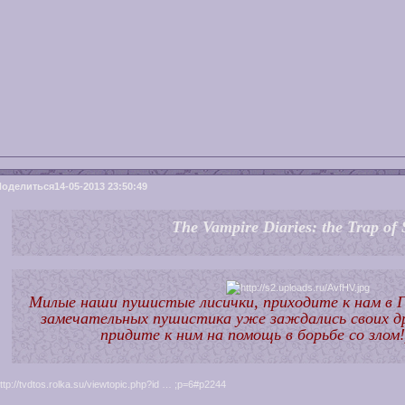
Поделиться
14-05-2013 23:50:49
The Vampire Diaries: the Trap of 
Милые наши пушистые лисички, приходите к нам в Г
замечательных пушистика уже заждались своих др
придите к ним на помощь в борьбе со злом
ttp://tvdtos.rolka.su/viewtopic.php?id … ;p=6#p2244