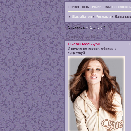
Привет, Гость!
Войдите
или
зарегистрир
»
Шармбатон
»
Реклама
»
Ваша ре
Страница:
«
1
…
5
6
7
Ваша реклама №3
Сьюзан Мельбурн
И ничего не говори, обними и
существуй…