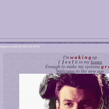
0
Поделиться
18-05-2013 01:09:16
I'm
w a k i n g
up
I
f e e l
it in my
bones
Enough to make my systems
g r 
Welcome
to the new age